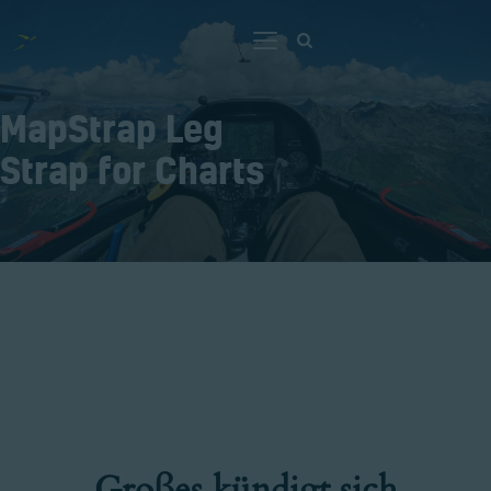
MapStrap Leg
Home
Strap for Charts
Lerne Fliegen
Die Segelfluggrupe
Lenzburg
Kontakt
Anmelden
Großes kündigt sich