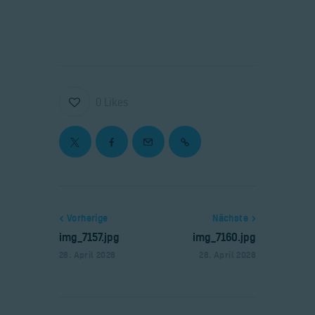
Home
0
Likes
Lerne Fliegen
Die Segelfluggrupe
Lenzburg
Kontakt
Anmelden
Vorherige
Nächste
img_7157.jpg
img_7160.jpg
26. April 2026
26. April 2026