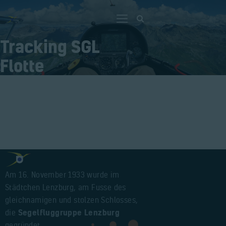
Tracking SGL
Flotte
Home
Lerne Fliegen
Die Segelfluggrupe
Lenzburg
Kontakt
Anmelden
Am 16. November 1933 wurde im
Städtchen Lenzburg, am Fusse des
gleichnamigen und stolzen Schlosses,
die
Segelfluggruppe Lenzburg
gegründet.